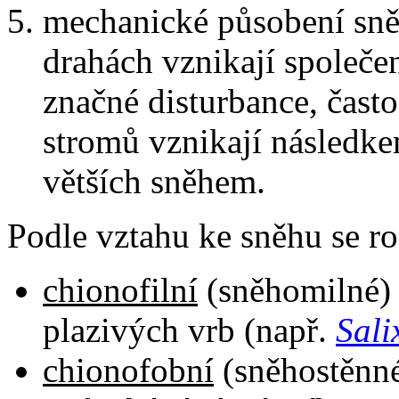
mechanické působení sně
drahách vznikají společen
značné disturbance, čast
stromů vznikají následk
větších sněhem.
Podle vztahu ke sněhu se roz
chionofilní
(sněhomilné) 
plazivých vrb (např.
Sali
chionofobní
(sněhostěnné