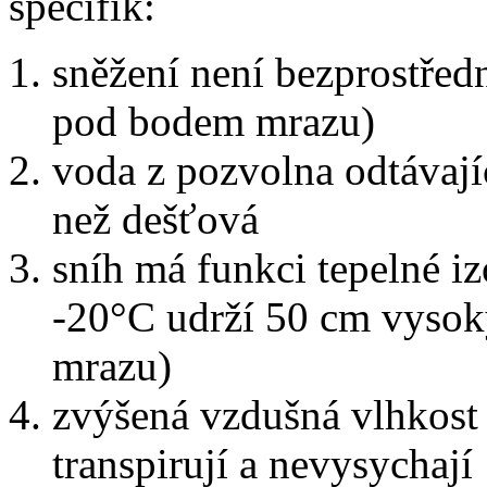
specifik:
sněžení není bezprostřed
pod bodem mrazu)
voda z pozvolna odtávajíc
než dešťová
sníh má funkci tepelné iz
-20°C udrží 50 cm vysok
mrazu)
zvýšená vzdušná vlhkost
transpirují a nevysychají