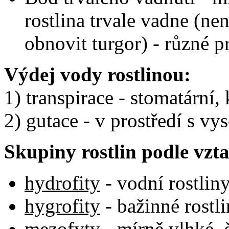
rostlina trvale vadne (ne
obnovit turgor) - různé p
Výdej vody rostlinou:
1) transpirace - stomatární, 
2) gutace - v prostředí s v
Skupiny rostlin podle vzta
hydrofity
- vodní rostlin
hygrofity
- bažinné rostl
mezofyty
- mírně vlhké, 