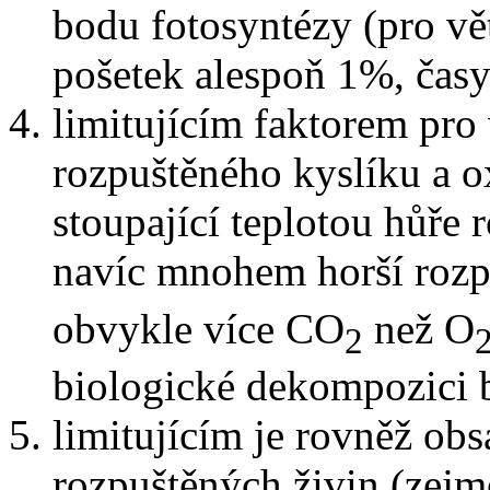
bodu fotosyntézy (pro vět
pošetek alespoň 1%, časy
limitujícím faktorem pro 
rozpuštěného kyslíku a ox
stoupající teplotou hůře 
navíc mnohem horší rozp
obvykle více CO
než O
2
biologické dekompozici
limitujícím je rovněž ob
rozpuštěných živin (zejm