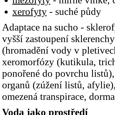
xerofyty
- suché půdy
Adaptace na sucho - sklerof
vyšší zastoupení sklerenchy
(hromadění vody v pletivech
xeromorfózy (kutikula, tri
ponořené do povrchu listů),
organů (zúžení listů, afyli
omezená transpirace, dorma
Voda jako prostředí