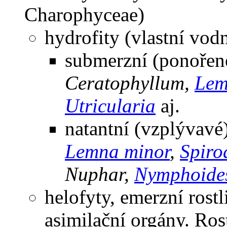
Charophyceae)
hydrofity (vlastní vodn
submerzní (ponořen
Ceratophyllum,
Lem
Utricularia
aj.
natantní (vzplývavé)
Lemna minor
,
Spiro
Nuphar,
Nymphoides
helofyty, emerzní rost
asimilační orgány. Rost