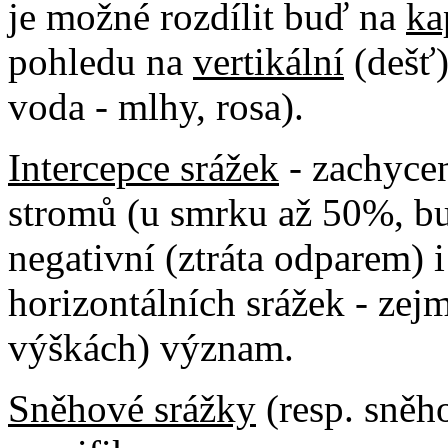
je možné rozdílit buď na
ka
pohledu na
vertikální
(dešť
voda - mlhy, rosa).
Intercepce srážek
- zachycen
stromů (u smrku až 50%, b
negativní (ztráta odparem) i
horizontálních srážek - ze
výškách) význam.
Sněhové srážky
(resp. sněh