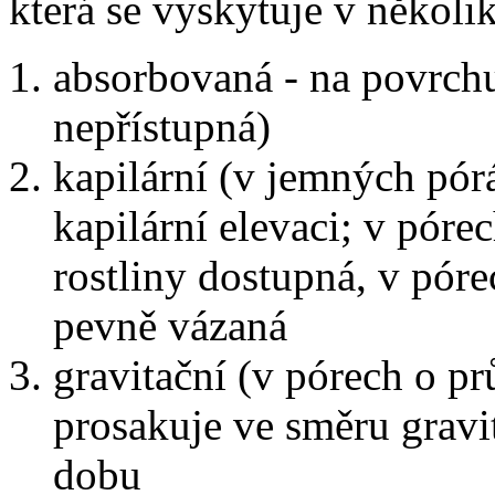
která se vyskytuje v několi
absorbovaná - na povrchu
nepřístupná)
kapilární (v jemných pórá
kapilární elevaci; v pór
rostliny dostupná, v pór
pevně vázaná
gravitační (v pórech o p
prosakuje ve směru gravit
dobu