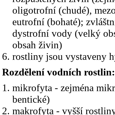
oligotrofní (chudé), mezo
eutrofní (bohaté); zvlášt
dystrofní vody (velký o
obsah živin)
rostliny jsou vystaveny 
Rozdělení vodních rostlin:
mikrofyta - zejména mik
bentické)
makrofyta - vyšší rostlin