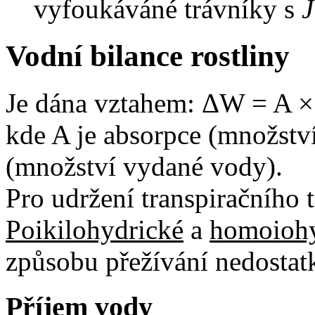
vyfoukáváné trávníky s
J
Vodní bilance rostliny
Je dána vztahem: ΔW = A ×
kde A je absorpce (množství 
(množství vydané vody).
Pro udržení transpiračního 
Poikilohydrické
a
homoiohy
způsobu přežívání nedostatk
Příjem vody