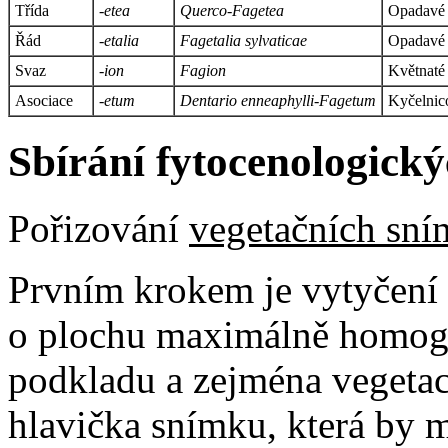
Třída
-etea
Querco-Fagetea
Opadavé l
Řád
-etalia
Fagetalia sylvaticae
Opadavé l
Svaz
-ion
Fagion
Květnaté 
Asociace
-etum
Dentario enneaphylli-Fagetum
Kyčelnic
Sbírání fytocenologický
Pořizování
vegetačních sn
Prvním krokem je vytyčení 
o plochu maximálně homogen
podkladu a zejména vegetace
hlavička snímku, která by m