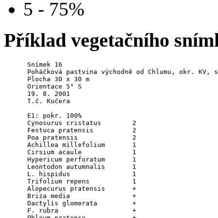
5 - 75%
Příklad vegetačního sním
      Snímek 16

      Poháčková pastvina východně od Chlumu, okr. KV, s
      Plocha 30 x 30 m

      Orientace 5° S

      19. 8. 2001

      T.č. Kučera

      E1: pokr. 100%

      Cynosurus cristatus        2

      Festuca pratensis          2

      Poa pratensis              2

      Achillea millefolium       1

      Cirsium acaule             1

      Hypericum perforatum       1

      Leontodon autumnalis       1

      L. hispidus                1

      Trifolium repens           1

      Alopecurus pratensis       +

      Briza media                +

      Dactylis glomerata         +

      F. rubra                   +

      Phleum pratense            +
