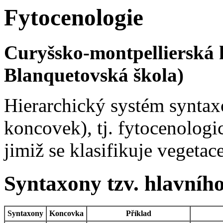
Fytocenologie
Curyšsko-montpellierská k
Blanquetovská škola)
Hierarchický systém synta
koncovek), tj. fytocenologi
jimiž se klasifikuje vegeta
Syntaxony tzv. hlavníh
Syntaxony
Koncovka
Příklad