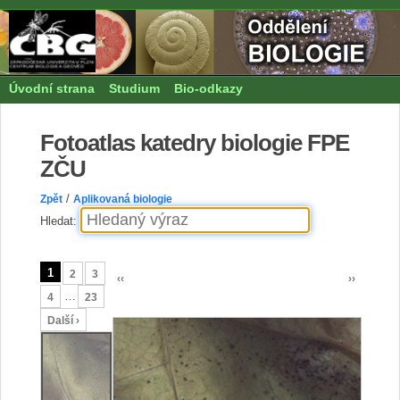
Úvodní strana
Studium
Bio-odkazy
Fotoatlas katedry biologie FPE
ZČU
/
Zpět
Aplikovaná biologie
Hledat:
1
2
3
‹‹
››
…
4
23
Další ›