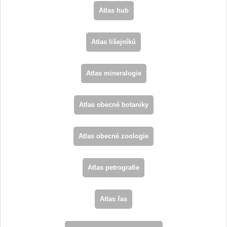
Atlas hub
Atlas lišejníků
Atlas mineralogie
Atlas obecné botaniky
Atlas obecné zoologie
Atlas petrografie
Atlas řas