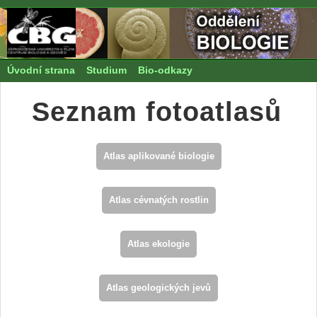
Úvodní strana
Studium
Bio-odkazy
Seznam fotoatlasů
Atlas aplikované biologie
Atlas cévnatých rostlin
Atlas ekologie
Atlas geologických jevů