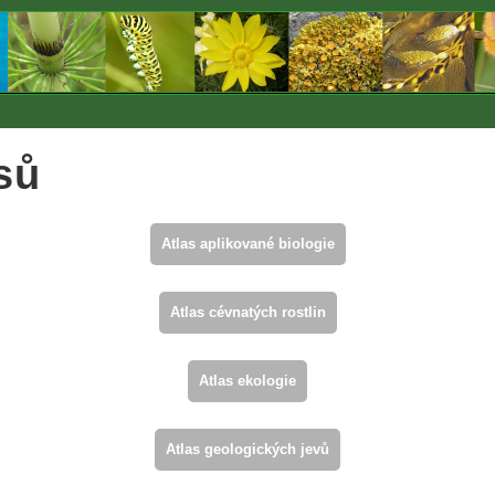
sů
Atlas aplikované biologie
Atlas cévnatých rostlin
Atlas ekologie
Atlas geologických jevů