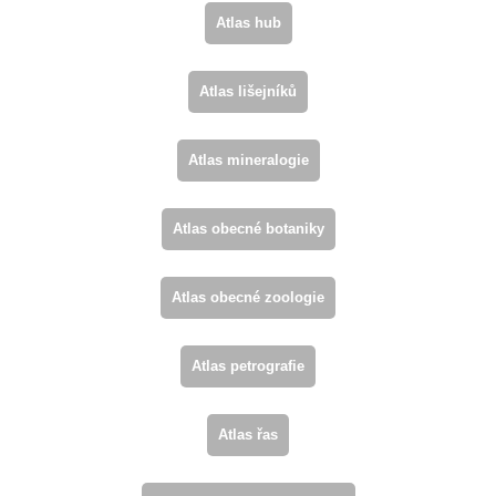
Atlas hub
Atlas lišejníků
Atlas mineralogie
Atlas obecné botaniky
Atlas obecné zoologie
Atlas petrografie
Atlas řas