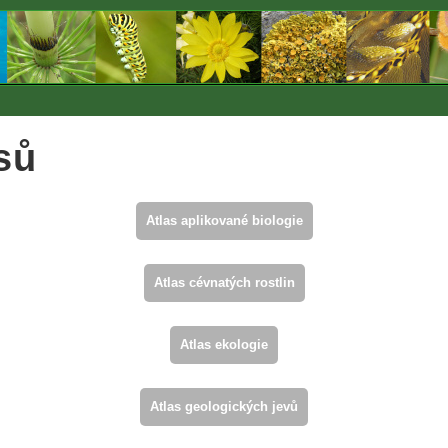
sů
Atlas aplikované biologie
Atlas cévnatých rostlin
Atlas ekologie
Atlas geologických jevů