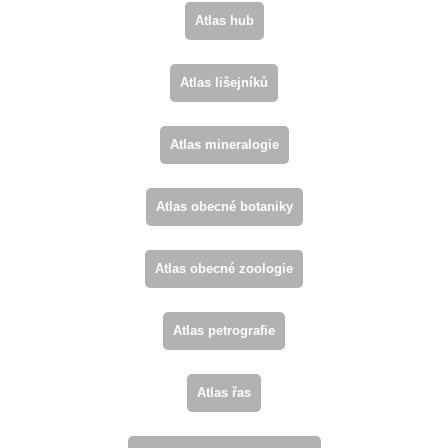
Atlas hub
Atlas lišejníků
Atlas mineralogie
Atlas obecné botaniky
Atlas obecné zoologie
Atlas petrografie
Atlas řas