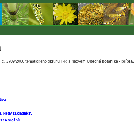
a
RVŠ č. 2709/2006 tematického okruhu F4d s názvem
Obecná botanika - příprav
tiva
a pletiv základních.
ikace orgánů.