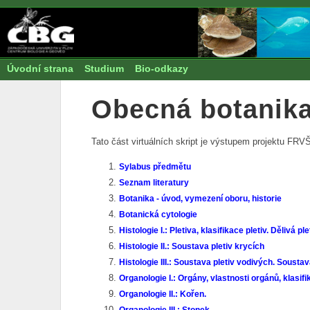
Úvodní strana
Studium
Bio-odkazy
Obecná botanik
Tato část virtuálních skript je výstupem projektu F
Sylabus předmětu
Seznam literatury
Botanika - úvod, vymezení oboru, historie
Botanická cytologie
Histologie I.: Pletiva, klasifikace pletiv. Dělivá ple
Histologie II.: Soustava pletiv krycích
Histologie III.: Soustava pletiv vodivých. Soustav
Organologie I.: Orgány, vlastnosti orgánů, klasif
Organologie II.: Kořen.
Organologie III.: Stonek.