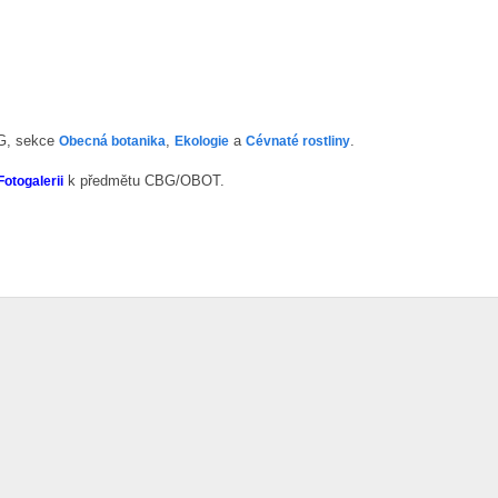
BG, sekce
,
a
.
Obecná botanika
Ekologie
Cévnaté rostliny
k předmětu CBG/OBOT.
Fotogalerii